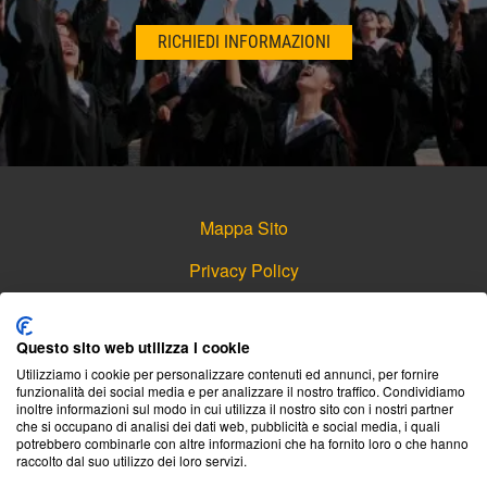
RICHIEDI INFORMAZIONI
Mappa Sito
Privacy Policy
Navigazione Rapida
,
,
Recupero Esami Facoltà Economiche
Recupero Esami Facoltà Giuridiche
Questo sito web utilizza i cookie
,
,
Recupero Esami Facoltà Linguistiche
Recupero Esami Facoltà Sanitarie
Utilizziamo i cookie per personalizzare contenuti ed annunci, per fornire
funzionalità dei social media e per analizzare il nostro traffico. Condividiamo
,
.
Recupero Esami Facoltà Scientifiche
Recupero Esami Facoltà Umanistiche
inoltre informazioni sul modo in cui utilizza il nostro sito con i nostri partner
che si occupano di analisi dei dati web, pubblicità e social media, i quali
potrebbero combinarle con altre informazioni che ha fornito loro o che hanno
raccolto dal suo utilizzo dei loro servizi.