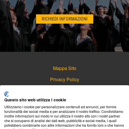
RICHIEDI INFORMAZIONI
Mappa Sito
Privacy Policy
Navigazione Rapida
,
,
Recupero Esami Facoltà Economiche
Recupero Esami Facoltà Giuridiche
Questo sito web utilizza i cookie
,
,
Recupero Esami Facoltà Linguistiche
Recupero Esami Facoltà Sanitarie
Utilizziamo i cookie per personalizzare contenuti ed annunci, per fornire
funzionalità dei social media e per analizzare il nostro traffico. Condividiamo
,
.
Recupero Esami Facoltà Scientifiche
Recupero Esami Facoltà Umanistiche
inoltre informazioni sul modo in cui utilizza il nostro sito con i nostri partner
che si occupano di analisi dei dati web, pubblicità e social media, i quali
potrebbero combinarle con altre informazioni che ha fornito loro o che hanno