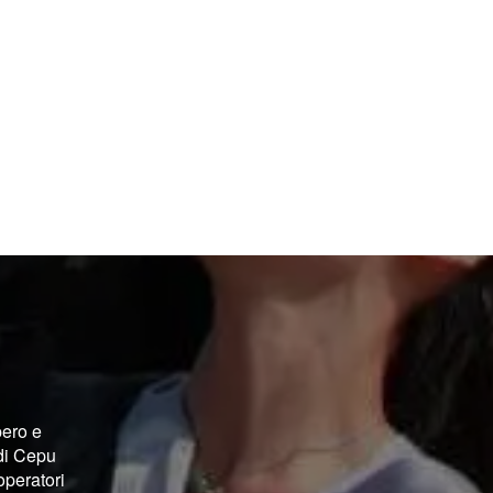
pero e
 di Cepu
operatori