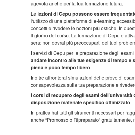
agevola anche per la tua formazione futura.
Le
lezioni di Cepu possono essere frequentat
l'utilizzo di una piattaforma di e-learning access
concetti e rivedere le nozioni più ostiche. In que
il giorno del corso. La formazione di Cepu è attiv
sera: non dovrai più preoccuparti dei tuoi problem
I servizi di Cepu per la preparazione degli esami
andare incontro alle tue esigenze di tempo e s
piena e poco tempo libero
.
Inoltre affronterai simulazioni delle prove di es
consapevolezza sulla tua preparazione e rivedere 
I
corsi di recupero degli esami dell’università
disposizione materiale specifico ottimizzato
.
In pratica hai tutti gli strumenti necessari per ra
anche “Promosso o Ripreparato” gratuitamente, no