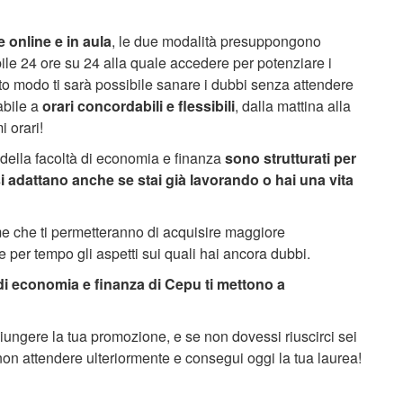
e
online e in aula
, le due modalità presuppongono
ibile 24 ore su 24 alla quale accedere per potenziare i
sto modo ti sarà possibile sanare i dubbi senza attendere
abile a
orari concordabili e flessibili
, dalla mattina alla
i orari!
 della facoltà di economia e finanza
sono strutturati per
i adattano anche se stai già lavorando o hai una vita
ame che ti permetteranno di acquisire maggiore
per tempo gli aspetti sui quali hai ancora dubbi.
 di economia e finanza di Cepu ti mettono a
ggiungere la tua promozione, e se non dovessi riuscirci sei
n attendere ulteriormente e consegui oggi la tua laurea!