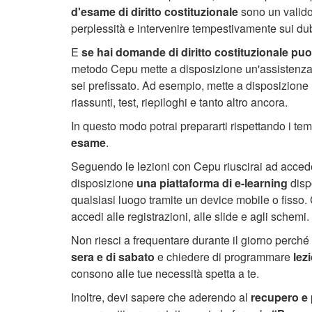
d'esame di diritto costituzionale
sono un valido 
perplessità e intervenire tempestivamente sui du
E
se hai domande di diritto costituzionale puoi
metodo Cepu mette a disposizione un'assistenza co
sei prefissato. Ad esempio, mette a disposizione
riassunti, test, riepiloghi e tanto altro ancora.
In questo modo potrai prepararti rispettando i tem
esame
.
Seguendo le lezioni con Cepu riuscirai ad acce
disposizione
una piattaforma di e-learning
disp
qualsiasi luogo tramite un device mobile o fisso. Co
accedi alle registrazioni, alle slide e agli schemi.
Non riesci a frequentare durante il giorno perché 
sera e di sabato
e chiedere di programmare
lez
consono alle tue necessità spetta a te.
Inoltre, devi sapere che aderendo al
recupero e 