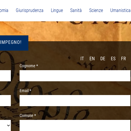
omia
Giurisprudenza
Lingue
Sanità
Scienze
Umanistica
 IMPEGNO!
IT
EN
DE
ES
FR
Cognome *
Email *
Comune *