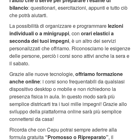
l'aiuto che ti serve per preparare l'esame di
bilancio
: questionari, esercitazioni, appunti e tutto ciò
che potrà aiutarti.
La possibilità di organizzare e programmare
lezioni
individuali o a minigruppi
, con
orari elastici a
seconda dei tuoi impegni
, è un altro dei servizi
personalizzati che offriamo. Riconosciamo le esigenze
delle persone, perciò i corsi sono attivi anche la sera e
il sabato.
Grazie alle nuove tecnologie,
offriamo formazione
anche online
: i corsi sono frequentabili da qualsiasi
dispositivo desktop o mobile e non richiedono la
presenza fisica in aula. In questo modo sarà più
semplice districarti tra i tuoi mille impegni! Grazie allo
sviluppo della piattaforma online sarà più semplice
connettersi da casa!
Ricorda che con Cepu potrai sempre aderire alla
formula gratuita
“Promosso o Ripreparato”
, il