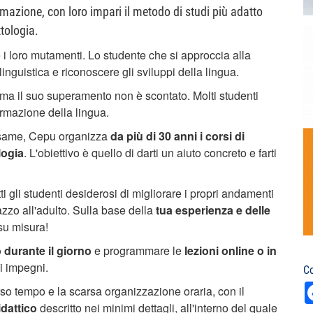
rmazione, con loro impari il metodo di studi più adatto
ttologia.
e i loro mutamenti. Lo studente che si approccia alla
inguistica e riconoscere gli sviluppi della lingua.
a il suo superamento non è scontato. Molti studenti
ormazione della lingua.
l'esame, Cepu organizza
da più di 30 anni i corsi di
logia
. L'obiettivo è quello di darti un aiuto concreto e farti
ti gli studenti desiderosi di migliorare i propri andamenti
azzo all'adulto. Sulla base della
tua esperienza e delle
 su misura!
 durante il giorno
e programmare le
lezioni online o in
i impegni.
Co
rso tempo e la scarsa organizzazione oraria, con il
idattico
descritto nei minimi dettagli, all'interno del quale