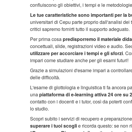
confluiscono gli obiettivi, i tempi e le metodolog
Le tue caratteristiche sono importanti per la b
universitari di Cepu parte proprio dall'analisi dei 
critici sapremo fornirti tutto il supporto adeguato.
Per prima cosa
predisporremo il materiale dida
concettuali, slide, registrazioni video e audio.
utilizzare per accorciare i tempi e gli sforzi
. Co
impari come studiare anche per gli esami futuri!
Grazie a simulazioni d'esame impari a controllare 
delle difficoltà.
L'esame di glottologia e linguistica ti fa ancora
una
piattaforma di e-learning attiva 24 ore su 2
contatto con i docenti e i tutor, così da poterti 
lo studio.
Scopri subito i servizi di recupero e preparazion
superare i tuoi scogli
e ricorda questo: se non ri