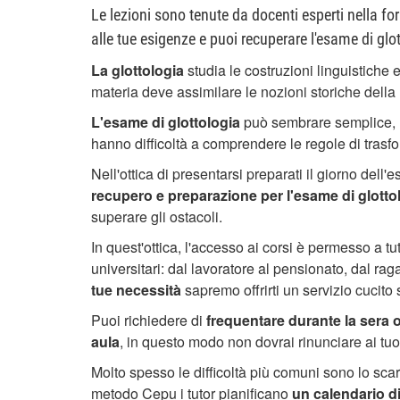
Le lezioni sono tenute da docenti esperti nella fo
alle tue esigenze e puoi recuperare l'esame di glo
La glottologia
studia le costruzioni linguistiche 
materia deve assimilare le nozioni storiche della l
L'esame di glottologia
può sembrare semplice, m
hanno difficoltà a comprendere le regole di trasf
Nell'ottica di presentarsi preparati il giorno del
recupero e preparazione per l'esame di glotto
superare gli ostacoli.
In quest'ottica, l'accesso ai corsi è permesso a tut
universitari: dal lavoratore al pensionato, dal rag
tue necessità
sapremo offrirti un servizio cucito
Puoi richiedere di
frequentare durante la sera o
aula
, in questo modo non dovrai rinunciare ai tuo
Molto spesso le difficoltà più comuni sono lo sca
metodo Cepu i tutor pianificano
un calendario d