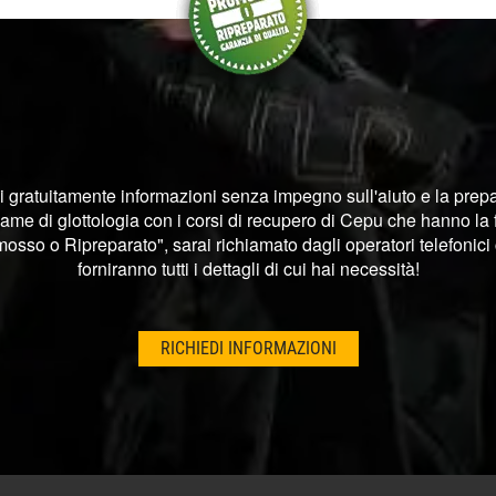
i gratuitamente informazioni senza impegno sull'aiuto e la prep
same di glottologia con i corsi di recupero di Cepu che hanno la
osso o Ripreparato", sarai richiamato dagli operatori telefonici 
forniranno tutti i dettagli di cui hai necessità!
RICHIEDI INFORMAZIONI