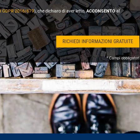
. 13 GDPR 2016/679
), che dichiaro di aver letto,
ACCONSENTO
al
* Campi obbligatori