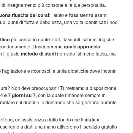
ie di insegnamento più consone alla tua personalità.
uona riuscita dei corsi
: l'aiuto e l'assistenza esami
tuoi punti di forza e debolezza, una volta identificati i nodi
ttico
più consono quale: libri, riassunti, schemi logici e
 Secondariamente ti insegneremo
quale approccio
n il giusto
metodo di studi
non solo fai meno fatica, ma
l'agitazione e riconosci le unità didattiche dove incontri
 paura? Non devi preoccuparti! Ti mettiamo a disposizione
4 e 7 giorni su 7
, con la quale rimanere sempre in
confrontare sui dubbi e le domande che sorgeranno durante
e Cepu, un'assistenza a tutto tondo che ti
aiuta a
usciremo a darti una mano attiveremo il servizio gratuito