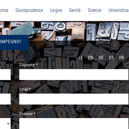
omia
Giurisprudenza
Lingue
Sanità
Scienze
Umanistica
 IMPEGNO!
IT
EN
DE
ES
FR
Cognome *
Email *
Comune *