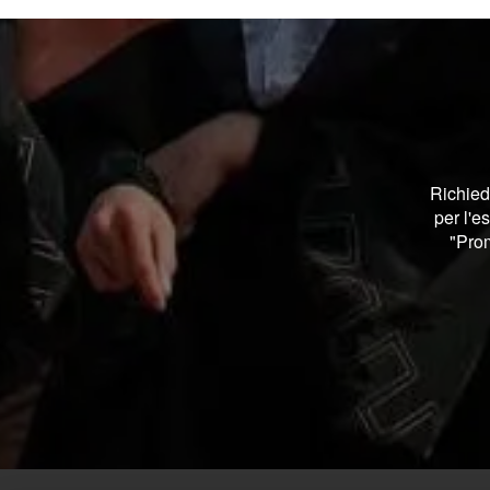
Richied
per l'e
"Prom