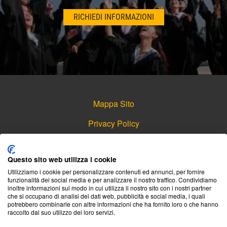
RICHIEDI INFORMAZIONI
Mappa Sito
Privacy Policy
Navigazione Rapida
,
,
Recupero Esami Facoltà Economiche
Recupero Esami Facoltà Giuridiche
Questo sito web utilizza i cookie
,
,
Recupero Esami Facoltà Linguistiche
Recupero Esami Facoltà Sanitarie
Utilizziamo i cookie per personalizzare contenuti ed annunci, per fornire
funzionalità dei social media e per analizzare il nostro traffico. Condividiamo
,
.
Recupero Esami Facoltà Scientifiche
Recupero Esami Facoltà Umanistiche
inoltre informazioni sul modo in cui utilizza il nostro sito con i nostri partner
che si occupano di analisi dei dati web, pubblicità e social media, i quali
potrebbero combinarle con altre informazioni che ha fornito loro o che hanno
raccolto dal suo utilizzo dei loro servizi.